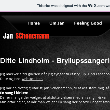
This site was designed with the
.com
web
Home
Om Jan
Feeling Good
Jan
SChønemann
Ditte Lindholm - Bryllupssanger
Jeg mærker altid glæden når jeg synger til et bryllup.
Find Faceboo
DItte og Jans
webside her.
Jeg har en dygtig guitarist, Jan Schønemann, til at assistere mig, så
En sang i kirken:
Der er mange der vælger, at afslutte vielsen med en sang i kirken.
Min erfaring er, at når man vælger en sang der betyder noget særl